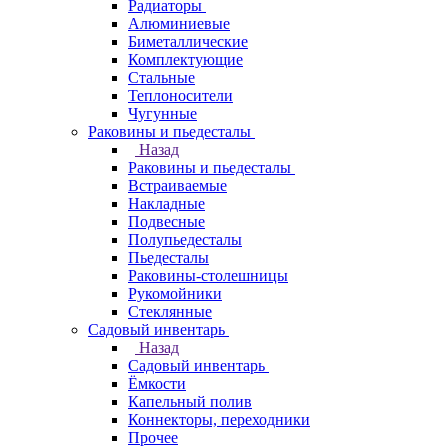
Радиаторы
Алюминиевые
Биметаллические
Комплектующие
Стальные
Теплоносители
Чугунные
Раковины и пьедесталы
Назад
Раковины и пьедесталы
Встраиваемые
Накладные
Подвесные
Полупьедесталы
Пьедесталы
Раковины-столешницы
Рукомойники
Стеклянные
Садовый инвентарь
Назад
Садовый инвентарь
Ёмкости
Капельный полив
Коннекторы, переходники
Прочее