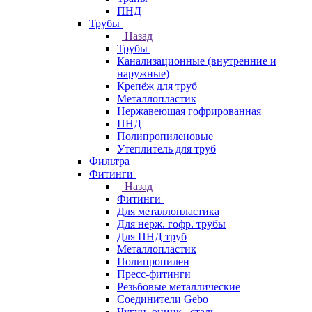
ПНД
Трубы
Назад
Трубы
Канализационные (внутренние и
наружные)
Крепёж для труб
Металлопластик
Нержавеющая гофрированная
ПНД
Полипропиленовые
Утеплитель для труб
Фильтра
Фитинги
Назад
Фитинги
Для металлопластика
Для нерж. гофр. трубы
Для ПНД труб
Металлопластик
Полипропилен
Пресс-фитинги
Резьбовые металлические
Соединители Gebo
Чугун, оцинк., сталь