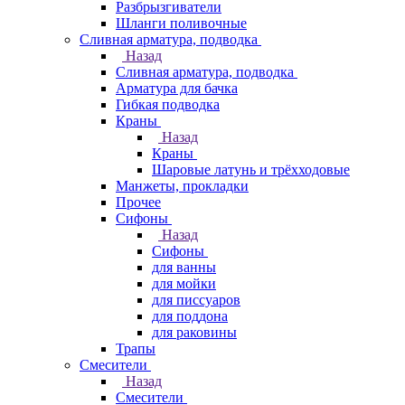
Разбрызгиватели
Шланги поливочные
Сливная арматура, подводка
Назад
Сливная арматура, подводка
Арматура для бачка
Гибкая подводка
Краны
Назад
Краны
Шаровые латунь и трёхходовые
Манжеты, прокладки
Прочее
Сифоны
Назад
Сифоны
для ванны
для мойки
для писсуаров
для поддона
для раковины
Трапы
Смесители
Назад
Смесители