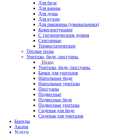
Для биде
Для ванны
Для душа
Для кухни
Для раковины (умывальника)
Комплектующие
С гигиеническим душем
Сенсорные
Термостатические
Тёплые полы
Унитазы, биде, писсуары
Назад
Унитазы, биде, писсуары
Бачки для унитазов
Напольные биде
Напольные унитазы
Писсуары
Подвесные
Подвесные биде
Подвесные унитазы
Сиденья для биде
Сиденья для унитазов
Бренды
Акции
Услуги