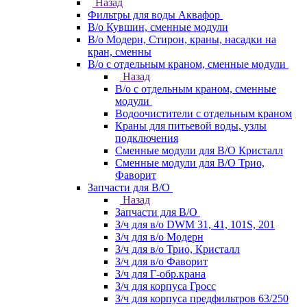
Назад
Фильтры для воды Аквафор
В/о Кувшин, сменные модули
В/о Модерн, Стирон, краны, насадки на
кран, сменны
В/о с отдельным краном, сменные модули
Назад
В/о с отдельным краном, сменные
модули
Водоочистители с отдельным краном
Краны для питьевой воды, узлы
подключения
Сменные модули для В/О Кристалл
Сменные модули для В/О Трио,
Фаворит
Запчасти для В/О
Назад
Запчасти для В/О
З/ч для в/о DWM 31, 41, 101S, 201
З/ч для в/о Модерн
З/ч для в/о Трио, Кристалл
З/ч для в/о Фаворит
З/ч для Г-обр.крана
З/ч для корпуса Гросс
З/ч для корпуса предфильтров 63/250