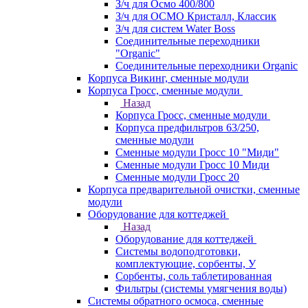
З/ч для Осмо 400/800
З/ч для ОСМО Кристалл, Классик
З/ч для систем Water Boss
Соединительные переходники
"Organic"
Соединительные переходники Organic
Корпуса Викинг, сменные модули
Корпуса Гросс, сменные модули
Назад
Корпуса Гросс, сменные модули
Корпуса предфильтров 63/250,
сменные модули
Сменные модули Гросс 10 "Миди"
Сменные модули Гросс 10 Миди
Сменные модули Гросс 20
Корпуса предварительной очистки, сменные
модули
Оборудование для коттеджей
Назад
Оборудование для коттеджей
Системы водоподготовки,
комплектующие, сорбенты, У
Сорбенты, соль таблетированная
Фильтры (системы умягчения воды)
Системы обратного осмоса, сменные