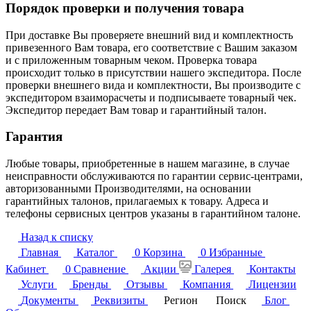
Порядок проверки и получения товара
При доставке Вы проверяете внешний вид и комплектность
привезенного Вам товара, его соответствие с Вашим заказом
и с приложенным товарным чеком. Проверка товара
происходит только в присутствии нашего экспедитора. После
проверки внешнего вида и комплектности, Вы производите с
экспедитором взаиморасчеты и подписываете товарный чек.
Экспедитор передает Вам товар и гарантийный талон.
Гарантия
Любые товары, приобретенные в нашем магазине, в случае
неисправности обслуживаются по гарантии сервис-центрами,
авторизованными Производителями, на основании
гарантийных талонов, прилагаемых к товару. Адреса и
телефоны сервисных центров указаны в гарантийном талоне.
Назад к списку
Главная
Каталог
0
Корзина
0
Избранные
Кабинет
0
Сравнение
Акции
Галерея
Контакты
Услуги
Бренды
Отзывы
Компания
Лицензии
Документы
Реквизиты
Регион
Поиск
Блог