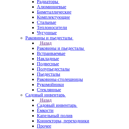
Радиаторы
Алюминиевые
Биметаллические
Комплектующие
Стальные
Теплоносители
Чугунные
Раковины и пьедесталы
Назад
Раковины и пьедесталы
Встраиваемые
Накладные
Подвесные
Полупьедесталы
Пьедесталы
Раковины-столешницы
Рукомойники
Стеклянные
Садовый инвентарь
Назад
Садовый инвентарь
Ёмкости
Капельный полив
Коннекторы, переходники
Прочее