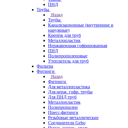
ПНД
Трубы
Назад
Трубы
Канализационные (внутренние и
наружные)
Крепёж для труб
Металлопластик
Нержавеющая гофрированная
ПНД
Полипропиленовые
Утеплитель для труб
Фильтра
Фитинги
Назад
Фитинги
Для металлопластика
Для нерж. гофр. трубы
Для ПНД труб
Металлопластик
Полипропилен
Пресс-фитинги
Резьбовые металлические
Соединители Gebo
Чугун, оцинк., сталь