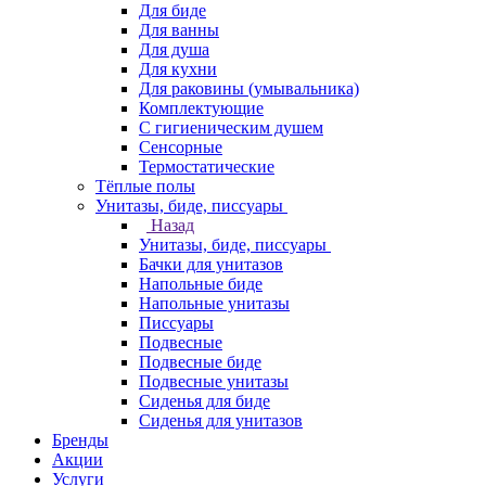
Для биде
Для ванны
Для душа
Для кухни
Для раковины (умывальника)
Комплектующие
С гигиеническим душем
Сенсорные
Термостатические
Тёплые полы
Унитазы, биде, писсуары
Назад
Унитазы, биде, писсуары
Бачки для унитазов
Напольные биде
Напольные унитазы
Писсуары
Подвесные
Подвесные биде
Подвесные унитазы
Сиденья для биде
Сиденья для унитазов
Бренды
Акции
Услуги