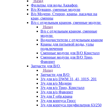
Назад
Фильтры для воды Аквафор
В/о Кувшин, сменные модули
В/о Модерн, Стирон, краны, насадки на
кран, сменны
В/о с отдельным краном, сменные модули
Назад
В/о с отдельным краном, сменные
модули
Водоочистители с отдельным краном
Краны для питьевой воды, узлы
подключения
Сменные модули для В/О Кристалл
Сменные модули для В/О Трио,
Фаворит
Запчасти для В/О
Назад
Запчасти для В/О
З/ч для в/о DWM 31, 41, 101S, 201
З/ч для в/о Модерн
З/ч для в/о Трио, Кристалл
З/ч для в/о Фаворит
З/ч для Г-обр.крана
З/ч для корпуса Гросс
З/ч для корпуса предфильтров 63/250