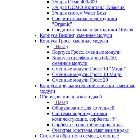
З/ч для Осмо 400/800
З/ч для ОСМО Кристалл, Классик
З/ч для систем Water Boss
Соединительные переходники
"Organic"
Соединительные переходники Organic
Корпуса Викинг, сменные модули
Корпуса Гросс, сменные модули
Назад
Корпуса Гросс, сменные модули
Корпуса предфильтров 63/250,
сменные модули
Сменные модули Гросс 10 "Миди"
Сменные модули Гросс 10 Миди
Сменные модули Гросс 20
Корпуса предварительной очистки, сменные
модули
Оборудование для коттеджей
Назад
Оборудование для коттеджей
Системы водоподготовки,
комплектующие, сорбенты, У
Сорбенты, соль таблетированная
Фильтры (системы умягчения воды)
Системы обратного осмоса, сменные