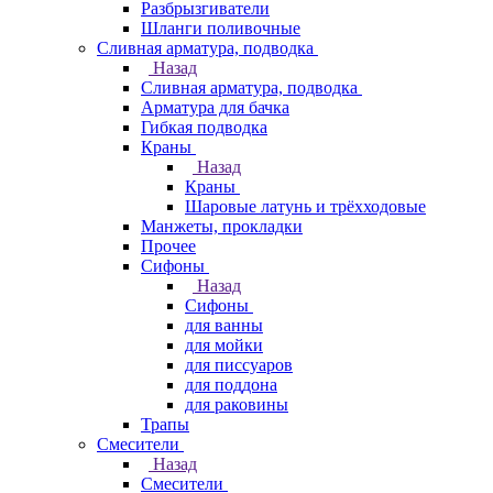
Разбрызгиватели
Шланги поливочные
Сливная арматура, подводка
Назад
Сливная арматура, подводка
Арматура для бачка
Гибкая подводка
Краны
Назад
Краны
Шаровые латунь и трёхходовые
Манжеты, прокладки
Прочее
Сифоны
Назад
Сифоны
для ванны
для мойки
для писсуаров
для поддона
для раковины
Трапы
Смесители
Назад
Смесители