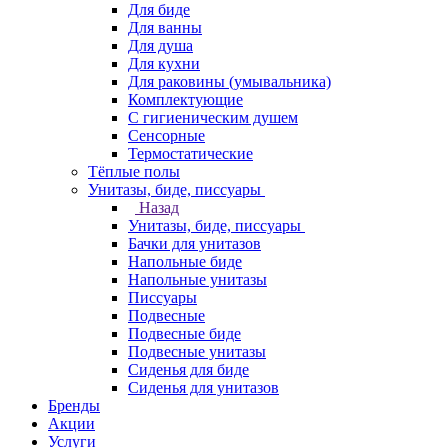
Для биде
Для ванны
Для душа
Для кухни
Для раковины (умывальника)
Комплектующие
С гигиеническим душем
Сенсорные
Термостатические
Тёплые полы
Унитазы, биде, писсуары
Назад
Унитазы, биде, писсуары
Бачки для унитазов
Напольные биде
Напольные унитазы
Писсуары
Подвесные
Подвесные биде
Подвесные унитазы
Сиденья для биде
Сиденья для унитазов
Бренды
Акции
Услуги