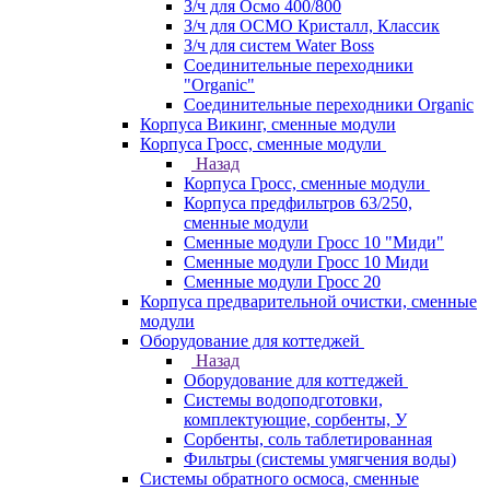
З/ч для Осмо 400/800
З/ч для ОСМО Кристалл, Классик
З/ч для систем Water Boss
Соединительные переходники
"Organic"
Соединительные переходники Organic
Корпуса Викинг, сменные модули
Корпуса Гросс, сменные модули
Назад
Корпуса Гросс, сменные модули
Корпуса предфильтров 63/250,
сменные модули
Сменные модули Гросс 10 "Миди"
Сменные модули Гросс 10 Миди
Сменные модули Гросс 20
Корпуса предварительной очистки, сменные
модули
Оборудование для коттеджей
Назад
Оборудование для коттеджей
Системы водоподготовки,
комплектующие, сорбенты, У
Сорбенты, соль таблетированная
Фильтры (системы умягчения воды)
Системы обратного осмоса, сменные