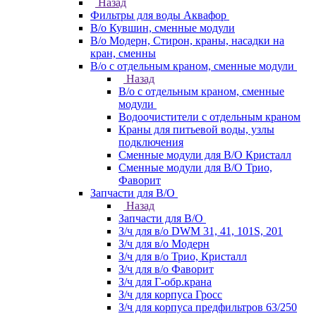
Назад
Фильтры для воды Аквафор
В/о Кувшин, сменные модули
В/о Модерн, Стирон, краны, насадки на
кран, сменны
В/о с отдельным краном, сменные модули
Назад
В/о с отдельным краном, сменные
модули
Водоочистители с отдельным краном
Краны для питьевой воды, узлы
подключения
Сменные модули для В/О Кристалл
Сменные модули для В/О Трио,
Фаворит
Запчасти для В/О
Назад
Запчасти для В/О
З/ч для в/о DWM 31, 41, 101S, 201
З/ч для в/о Модерн
З/ч для в/о Трио, Кристалл
З/ч для в/о Фаворит
З/ч для Г-обр.крана
З/ч для корпуса Гросс
З/ч для корпуса предфильтров 63/250