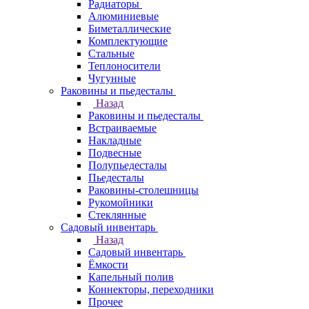
Радиаторы
Алюминиевые
Биметаллические
Комплектующие
Стальные
Теплоносители
Чугунные
Раковины и пьедесталы
Назад
Раковины и пьедесталы
Встраиваемые
Накладные
Подвесные
Полупьедесталы
Пьедесталы
Раковины-столешницы
Рукомойники
Стеклянные
Садовый инвентарь
Назад
Садовый инвентарь
Ёмкости
Капельный полив
Коннекторы, переходники
Прочее