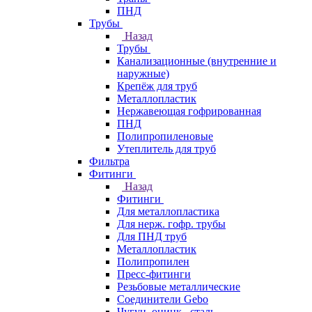
ПНД
Трубы
Назад
Трубы
Канализационные (внутренние и
наружные)
Крепёж для труб
Металлопластик
Нержавеющая гофрированная
ПНД
Полипропиленовые
Утеплитель для труб
Фильтра
Фитинги
Назад
Фитинги
Для металлопластика
Для нерж. гофр. трубы
Для ПНД труб
Металлопластик
Полипропилен
Пресс-фитинги
Резьбовые металлические
Соединители Gebo
Чугун, оцинк., сталь