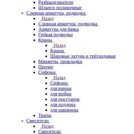
Разбрызгиватели
Шланги поливочные
Сливная арматура, подводка
Назад
Сливная арматура, подводка
Арматура для бачка
Гибкая подводка
Краны
Назад
Краны
Шаровые латунь и трёхходовые
Манжеты, прокладки
Прочее
Сифоны
Назад
Сифоны
для ванны
для мойки
для писсуаров
для поддона
для раковины
Трапы
Смесители
Назад
Смесители