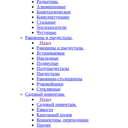
Радиаторы
Алюминиевые
Биметаллические
Комплектующие
Стальные
Теплоносители
Чугунные
Раковины и пьедесталы
Назад
Раковины и пьедесталы
Встраиваемые
Накладные
Подвесные
Полупьедесталы
Пьедесталы
Раковины-столешницы
Рукомойники
Стеклянные
Садовый инвентарь
Назад
Садовый инвентарь
Ёмкости
Капельный полив
Коннекторы, переходники
Прочее