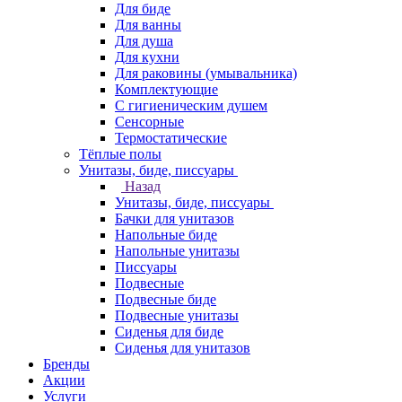
Для биде
Для ванны
Для душа
Для кухни
Для раковины (умывальника)
Комплектующие
С гигиеническим душем
Сенсорные
Термостатические
Тёплые полы
Унитазы, биде, писсуары
Назад
Унитазы, биде, писсуары
Бачки для унитазов
Напольные биде
Напольные унитазы
Писсуары
Подвесные
Подвесные биде
Подвесные унитазы
Сиденья для биде
Сиденья для унитазов
Бренды
Акции
Услуги