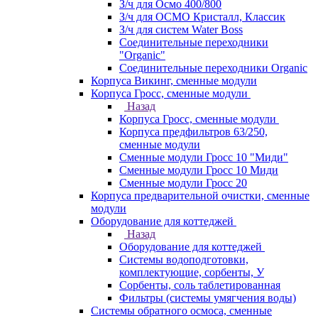
З/ч для Осмо 400/800
З/ч для ОСМО Кристалл, Классик
З/ч для систем Water Boss
Соединительные переходники
"Organic"
Соединительные переходники Organic
Корпуса Викинг, сменные модули
Корпуса Гросс, сменные модули
Назад
Корпуса Гросс, сменные модули
Корпуса предфильтров 63/250,
сменные модули
Сменные модули Гросс 10 "Миди"
Сменные модули Гросс 10 Миди
Сменные модули Гросс 20
Корпуса предварительной очистки, сменные
модули
Оборудование для коттеджей
Назад
Оборудование для коттеджей
Системы водоподготовки,
комплектующие, сорбенты, У
Сорбенты, соль таблетированная
Фильтры (системы умягчения воды)
Системы обратного осмоса, сменные