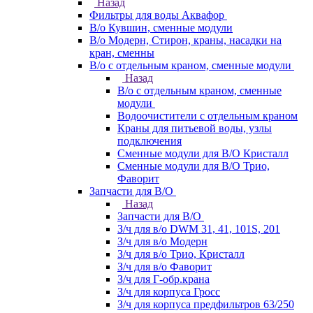
Назад
Фильтры для воды Аквафор
В/о Кувшин, сменные модули
В/о Модерн, Стирон, краны, насадки на
кран, сменны
В/о с отдельным краном, сменные модули
Назад
В/о с отдельным краном, сменные
модули
Водоочистители с отдельным краном
Краны для питьевой воды, узлы
подключения
Сменные модули для В/О Кристалл
Сменные модули для В/О Трио,
Фаворит
Запчасти для В/О
Назад
Запчасти для В/О
З/ч для в/о DWM 31, 41, 101S, 201
З/ч для в/о Модерн
З/ч для в/о Трио, Кристалл
З/ч для в/о Фаворит
З/ч для Г-обр.крана
З/ч для корпуса Гросс
З/ч для корпуса предфильтров 63/250