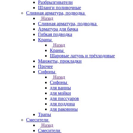
Разбрызгиватели
Шланги поливочные
Сливная арматура, подводка
Назад
Сливная арматура, подводка
Арматура для бачка
Гибкая подводка
Краны
Назад
Краны
Шаровые латунь и трёхходовые
Манжеты, прокладки
Прочее
Сифоны
Назад
Сифоны
для ванны
для мойки
для писсуаров
для поддона
для раковины
Трапы
Смесители
Назад
Смесители