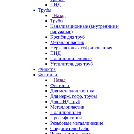
ПНД
Трубы
Назад
Трубы
Канализационные (внутренние и
наружные)
Крепёж для труб
Металлопластик
Нержавеющая гофрированная
ПНД
Полипропиленовые
Утеплитель для труб
Фильтра
Фитинги
Назад
Фитинги
Для металлопластика
Для нерж. гофр. трубы
Для ПНД труб
Металлопластик
Полипропилен
Пресс-фитинги
Резьбовые металлические
Соединители Gebo
Чугун, оцинк., сталь