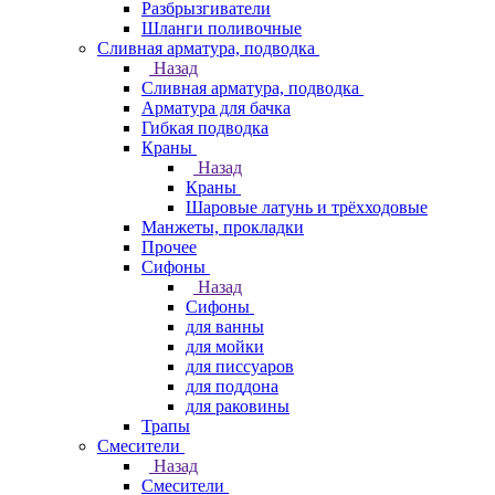
Разбрызгиватели
Шланги поливочные
Сливная арматура, подводка
Назад
Сливная арматура, подводка
Арматура для бачка
Гибкая подводка
Краны
Назад
Краны
Шаровые латунь и трёхходовые
Манжеты, прокладки
Прочее
Сифоны
Назад
Сифоны
для ванны
для мойки
для писсуаров
для поддона
для раковины
Трапы
Смесители
Назад
Смесители