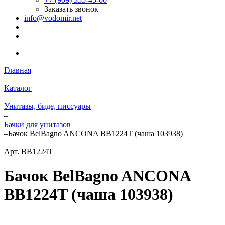
Заказать звонок
info@vodomir.net
Главная
–
Каталог
–
Унитазы, биде, писсуары
–
Бачки для унитазов
–
Бачок BelBagno ANCONA BB1224T (чаша 103938)
Арт.
BB1224T
Бачок BelBagno ANCONA
BB1224T (чаша 103938)