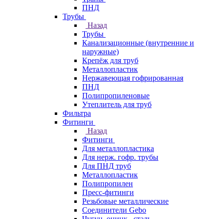
ПНД
Трубы
Назад
Трубы
Канализационные (внутренние и
наружные)
Крепёж для труб
Металлопластик
Нержавеющая гофрированная
ПНД
Полипропиленовые
Утеплитель для труб
Фильтра
Фитинги
Назад
Фитинги
Для металлопластика
Для нерж. гофр. трубы
Для ПНД труб
Металлопластик
Полипропилен
Пресс-фитинги
Резьбовые металлические
Соединители Gebo
Чугун, оцинк., сталь