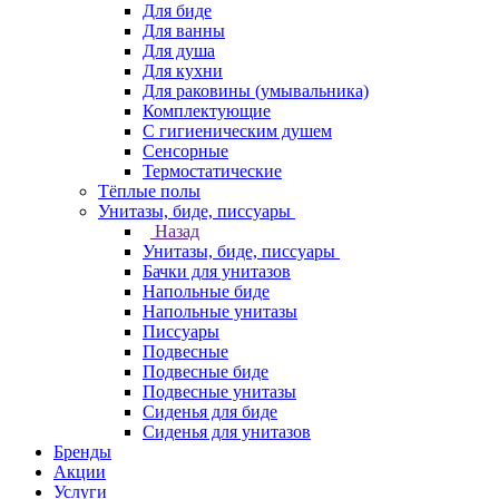
Для биде
Для ванны
Для душа
Для кухни
Для раковины (умывальника)
Комплектующие
С гигиеническим душем
Сенсорные
Термостатические
Тёплые полы
Унитазы, биде, писсуары
Назад
Унитазы, биде, писсуары
Бачки для унитазов
Напольные биде
Напольные унитазы
Писсуары
Подвесные
Подвесные биде
Подвесные унитазы
Сиденья для биде
Сиденья для унитазов
Бренды
Акции
Услуги