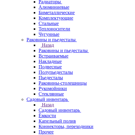
Радиаторы
Алюминиевые
Биметаллические
Комплектующие
Стальные
Теплоносители
Чугунные
Раковины и пьедесталы
Назад
Раковины и пьедесталы
Встраиваемые
Накладные
Подвесные
Полупьедесталы
Пьедесталы
Раковины-столешницы
Рукомойники
Стеклянные
Садовый инвентарь
Назад
Садовый инвентарь
Ёмкости
Капельный полив
Коннекторы, переходники
Прочее