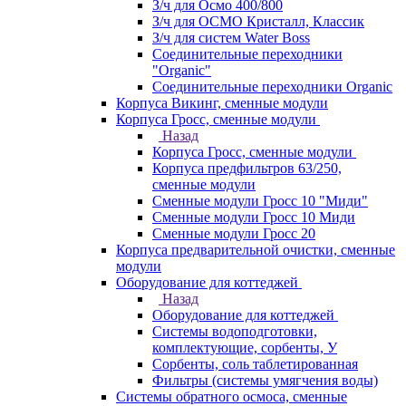
З/ч для Осмо 400/800
З/ч для ОСМО Кристалл, Классик
З/ч для систем Water Boss
Соединительные переходники
"Organic"
Соединительные переходники Organic
Корпуса Викинг, сменные модули
Корпуса Гросс, сменные модули
Назад
Корпуса Гросс, сменные модули
Корпуса предфильтров 63/250,
сменные модули
Сменные модули Гросс 10 "Миди"
Сменные модули Гросс 10 Миди
Сменные модули Гросс 20
Корпуса предварительной очистки, сменные
модули
Оборудование для коттеджей
Назад
Оборудование для коттеджей
Системы водоподготовки,
комплектующие, сорбенты, У
Сорбенты, соль таблетированная
Фильтры (системы умягчения воды)
Системы обратного осмоса, сменные