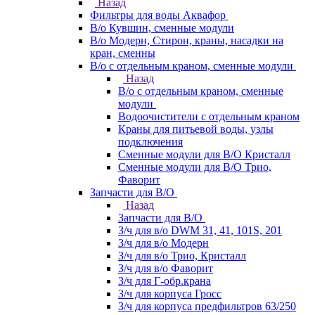
Назад
Фильтры для воды Аквафор
В/о Кувшин, сменные модули
В/о Модерн, Стирон, краны, насадки на
кран, сменны
В/о с отдельным краном, сменные модули
Назад
В/о с отдельным краном, сменные
модули
Водоочистители с отдельным краном
Краны для питьевой воды, узлы
подключения
Сменные модули для В/О Кристалл
Сменные модули для В/О Трио,
Фаворит
Запчасти для В/О
Назад
Запчасти для В/О
З/ч для в/о DWM 31, 41, 101S, 201
З/ч для в/о Модерн
З/ч для в/о Трио, Кристалл
З/ч для в/о Фаворит
З/ч для Г-обр.крана
З/ч для корпуса Гросс
З/ч для корпуса предфильтров 63/250