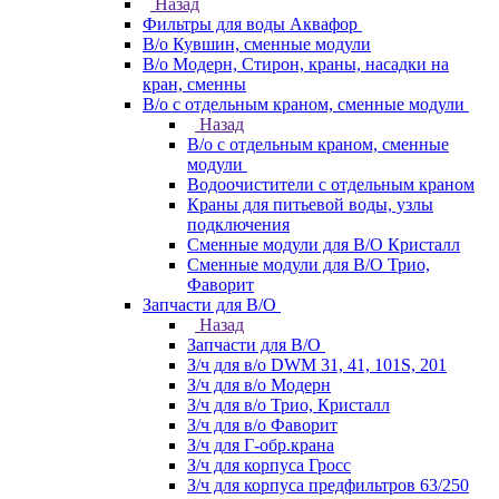
Назад
Фильтры для воды Аквафор
В/о Кувшин, сменные модули
В/о Модерн, Стирон, краны, насадки на
кран, сменны
В/о с отдельным краном, сменные модули
Назад
В/о с отдельным краном, сменные
модули
Водоочистители с отдельным краном
Краны для питьевой воды, узлы
подключения
Сменные модули для В/О Кристалл
Сменные модули для В/О Трио,
Фаворит
Запчасти для В/О
Назад
Запчасти для В/О
З/ч для в/о DWM 31, 41, 101S, 201
З/ч для в/о Модерн
З/ч для в/о Трио, Кристалл
З/ч для в/о Фаворит
З/ч для Г-обр.крана
З/ч для корпуса Гросс
З/ч для корпуса предфильтров 63/250