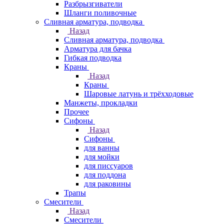
Разбрызгиватели
Шланги поливочные
Сливная арматура, подводка
Назад
Сливная арматура, подводка
Арматура для бачка
Гибкая подводка
Краны
Назад
Краны
Шаровые латунь и трёхходовые
Манжеты, прокладки
Прочее
Сифоны
Назад
Сифоны
для ванны
для мойки
для писсуаров
для поддона
для раковины
Трапы
Смесители
Назад
Смесители