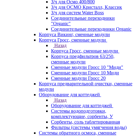
З/ч для Осмо 400/800
З/ч для ОСМО Кристалл, Классик
З/ч для систем Water Boss
Соединительные переходники
"Organic"
Соединительные переходники Organic
Корпуса Викинг, сменные модули
Корпуса Гросс, сменные модули
Назад
Корпуса Гросс, сменные модули
Корпуса предфильтров 63/250,
сменные модули
Сменные модули Гросс 10 "Миди"
Сменные модули Гросс 10 Миди
Сменные модули Гросс 20
Корпуса предварительной очистки, сменные
модули
Оборудование для коттеджей
Назад
Оборудование для коттеджей
Системы водоподготовки,
комплектующие, сорбенты, У
Сорбенты, соль таблетированная
Фильтры (системы умягчения воды)
Системы обратного осмоса, сменные