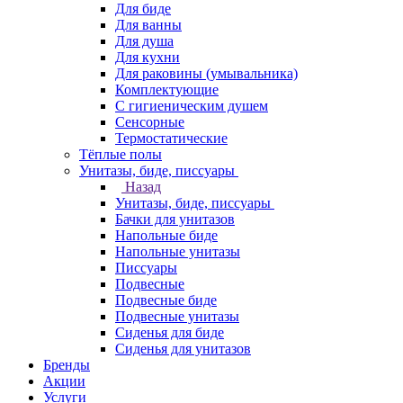
Для биде
Для ванны
Для душа
Для кухни
Для раковины (умывальника)
Комплектующие
С гигиеническим душем
Сенсорные
Термостатические
Тёплые полы
Унитазы, биде, писсуары
Назад
Унитазы, биде, писсуары
Бачки для унитазов
Напольные биде
Напольные унитазы
Писсуары
Подвесные
Подвесные биде
Подвесные унитазы
Сиденья для биде
Сиденья для унитазов
Бренды
Акции
Услуги