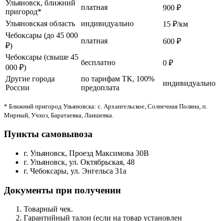
Ульяновск, ближний
платная
900 ₽
пригород*
Ульяновская область
индивидуально
15 ₽/км
Чебоксары (до 45 000
платная
600 ₽
₽)
Чебоксары (свыше 45
бесплатно
0 ₽
000 ₽)
Другие города
по тарифам ТК, 100%
индивидуально
России
предоплата
* Ближний пригород Ульяновска: с. Архангельское, Солнечная Поляна, п.
Мирный, Учхоз, Баратаевка, Лаишевка.
Пункты самовывоза
г. Ульяновск, Проезд Максимова 30В
г. Ульяновск, ул. Октябрьская, 48
г. Чебоксары, ул. Энгельса 31а
Документы при получении
Товарный чек.
Гарантийный талон (если на товар установлен