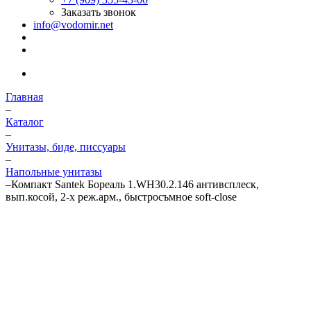
Заказать звонок
info@vodomir.net
Главная
–
Каталог
–
Унитазы, биде, писсуары
–
Напольные унитазы
–
Компакт Santek Бореаль 1.WH30.2.146 антивсплеск,
вып.косой, 2-х реж.арм., быстросъмное soft-close