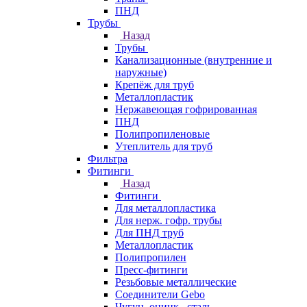
ПНД
Трубы
Назад
Трубы
Канализационные (внутренние и
наружные)
Крепёж для труб
Металлопластик
Нержавеющая гофрированная
ПНД
Полипропиленовые
Утеплитель для труб
Фильтра
Фитинги
Назад
Фитинги
Для металлопластика
Для нерж. гофр. трубы
Для ПНД труб
Металлопластик
Полипропилен
Пресс-фитинги
Резьбовые металлические
Соединители Gebo
Чугун, оцинк., сталь