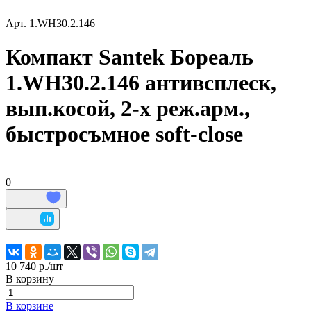
Арт.
1.WH30.2.146
Компакт Santek Бореаль
1.WH30.2.146 антивсплеск,
вып.косой, 2-х реж.арм.,
быстросъмное soft-close
0
10 740 р./
шт
В корзину
В корзине