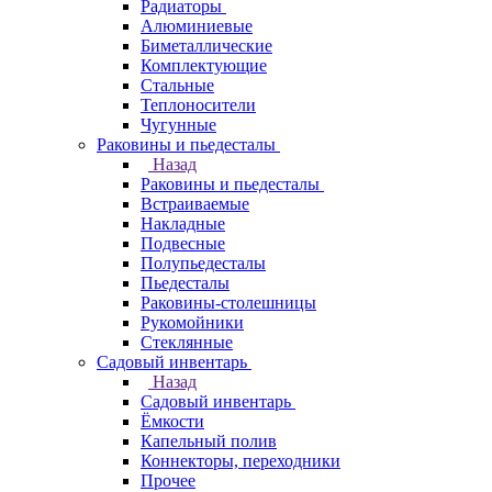
Радиаторы
Алюминиевые
Биметаллические
Комплектующие
Стальные
Теплоносители
Чугунные
Раковины и пьедесталы
Назад
Раковины и пьедесталы
Встраиваемые
Накладные
Подвесные
Полупьедесталы
Пьедесталы
Раковины-столешницы
Рукомойники
Стеклянные
Садовый инвентарь
Назад
Садовый инвентарь
Ёмкости
Капельный полив
Коннекторы, переходники
Прочее