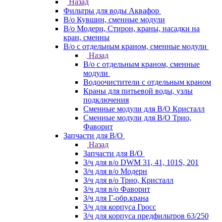
Назад
Фильтры для воды Аквафор
В/о Кувшин, сменные модули
В/о Модерн, Стирон, краны, насадки на
кран, сменны
В/о с отдельным краном, сменные модули
Назад
В/о с отдельным краном, сменные
модули
Водоочистители с отдельным краном
Краны для питьевой воды, узлы
подключения
Сменные модули для В/О Кристалл
Сменные модули для В/О Трио,
Фаворит
Запчасти для В/О
Назад
Запчасти для В/О
З/ч для в/о DWM 31, 41, 101S, 201
З/ч для в/о Модерн
З/ч для в/о Трио, Кристалл
З/ч для в/о Фаворит
З/ч для Г-обр.крана
З/ч для корпуса Гросс
З/ч для корпуса предфильтров 63/250