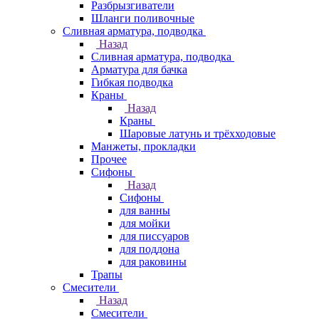
Разбрызгиватели
Шланги поливочные
Сливная арматура, подводка
Назад
Сливная арматура, подводка
Арматура для бачка
Гибкая подводка
Краны
Назад
Краны
Шаровые латунь и трёхходовые
Манжеты, прокладки
Прочее
Сифоны
Назад
Сифоны
для ванны
для мойки
для писсуаров
для поддона
для раковины
Трапы
Смесители
Назад
Смесители