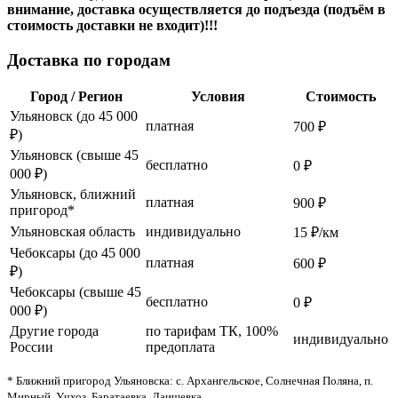
внимание, доставка осуществляется до подъезда (подъём в
стоимость доставки не входит)!!!
Доставка по городам
Город / Регион
Условия
Стоимость
Ульяновск (до 45 000
платная
700 ₽
₽)
Ульяновск (свыше 45
бесплатно
0 ₽
000 ₽)
Ульяновск, ближний
платная
900 ₽
пригород*
Ульяновская область
индивидуально
15 ₽/км
Чебоксары (до 45 000
платная
600 ₽
₽)
Чебоксары (свыше 45
бесплатно
0 ₽
000 ₽)
Другие города
по тарифам ТК, 100%
индивидуально
России
предоплата
* Ближний пригород Ульяновска: с. Архангельское, Солнечная Поляна, п.
Мирный, Учхоз, Баратаевка, Лаишевка.