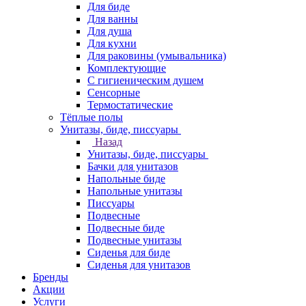
Для биде
Для ванны
Для душа
Для кухни
Для раковины (умывальника)
Комплектующие
С гигиеническим душем
Сенсорные
Термостатические
Тёплые полы
Унитазы, биде, писсуары
Назад
Унитазы, биде, писсуары
Бачки для унитазов
Напольные биде
Напольные унитазы
Писсуары
Подвесные
Подвесные биде
Подвесные унитазы
Сиденья для биде
Сиденья для унитазов
Бренды
Акции
Услуги