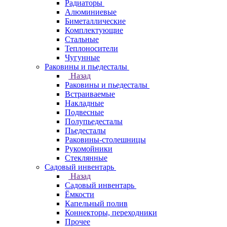
Радиаторы
Алюминиевые
Биметаллические
Комплектующие
Стальные
Теплоносители
Чугунные
Раковины и пьедесталы
Назад
Раковины и пьедесталы
Встраиваемые
Накладные
Подвесные
Полупьедесталы
Пьедесталы
Раковины-столешницы
Рукомойники
Стеклянные
Садовый инвентарь
Назад
Садовый инвентарь
Ёмкости
Капельный полив
Коннекторы, переходники
Прочее