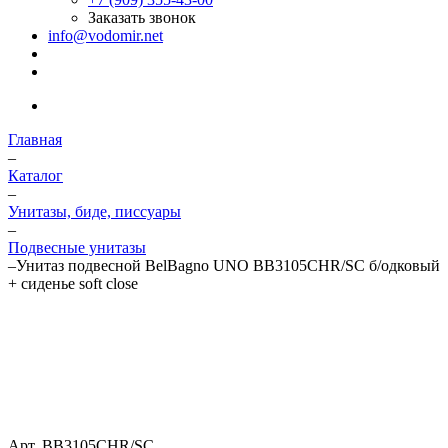
Заказать звонок
info@vodomir.net
Главная
–
Каталог
–
Унитазы, биде, писсуары
–
Подвесные унитазы
–
Унитаз подвесной BelBagno UNO BB3105CHR/SC б/одковый
+ сиденье soft close
Арт.
BB3105CHR/SC