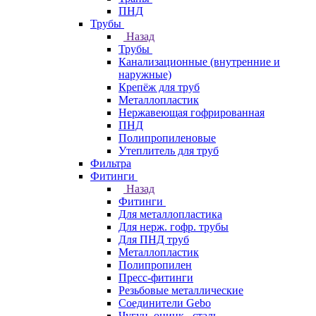
ПНД
Трубы
Назад
Трубы
Канализационные (внутренние и
наружные)
Крепёж для труб
Металлопластик
Нержавеющая гофрированная
ПНД
Полипропиленовые
Утеплитель для труб
Фильтра
Фитинги
Назад
Фитинги
Для металлопластика
Для нерж. гофр. трубы
Для ПНД труб
Металлопластик
Полипропилен
Пресс-фитинги
Резьбовые металлические
Соединители Gebo
Чугун, оцинк., сталь