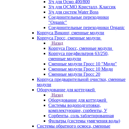
З/ч для Осмо 400/800
З/ч для ОСМО Кристалл, Классик
З/ч для систем Water Boss
Соединительные переходники
"Organic"
Соединительные переходники Organic
Корпуса Викинг, сменные модули
Корпуса Гросс, сменные модули
Назад
Корпуса Гросс, сменные модули
Корпуса предфильтров 63/250,
сменные модули
Сменные модули Гросс 10 "Миди"
Сменные модули Гросс 10 Миди
Сменные модули Гросс 20
Корпуса предварительной очистки, сменные
модули
Оборудование для коттеджей
Назад
Оборудование для коттеджей
Системы водоподготовки,
комплектующие, сорбенты, У
Сорбенты, соль таблетированная
Фильтры (системы умягчения воды)
Системы обратного осмоса, сменные