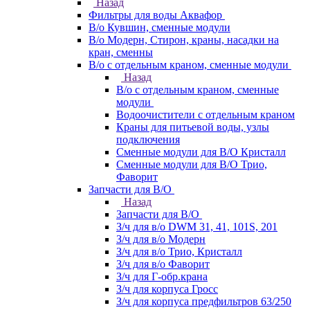
Назад
Фильтры для воды Аквафор
В/о Кувшин, сменные модули
В/о Модерн, Стирон, краны, насадки на
кран, сменны
В/о с отдельным краном, сменные модули
Назад
В/о с отдельным краном, сменные
модули
Водоочистители с отдельным краном
Краны для питьевой воды, узлы
подключения
Сменные модули для В/О Кристалл
Сменные модули для В/О Трио,
Фаворит
Запчасти для В/О
Назад
Запчасти для В/О
З/ч для в/о DWM 31, 41, 101S, 201
З/ч для в/о Модерн
З/ч для в/о Трио, Кристалл
З/ч для в/о Фаворит
З/ч для Г-обр.крана
З/ч для корпуса Гросс
З/ч для корпуса предфильтров 63/250