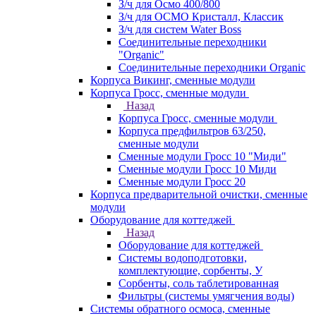
З/ч для Осмо 400/800
З/ч для ОСМО Кристалл, Классик
З/ч для систем Water Boss
Соединительные переходники
"Organic"
Соединительные переходники Organic
Корпуса Викинг, сменные модули
Корпуса Гросс, сменные модули
Назад
Корпуса Гросс, сменные модули
Корпуса предфильтров 63/250,
сменные модули
Сменные модули Гросс 10 "Миди"
Сменные модули Гросс 10 Миди
Сменные модули Гросс 20
Корпуса предварительной очистки, сменные
модули
Оборудование для коттеджей
Назад
Оборудование для коттеджей
Системы водоподготовки,
комплектующие, сорбенты, У
Сорбенты, соль таблетированная
Фильтры (системы умягчения воды)
Системы обратного осмоса, сменные