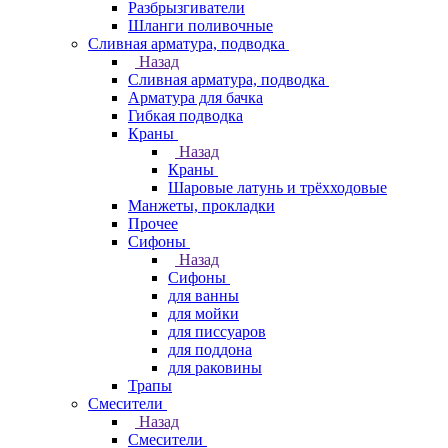
Разбрызгиватели
Шланги поливочные
Сливная арматура, подводка
Назад
Сливная арматура, подводка
Арматура для бачка
Гибкая подводка
Краны
Назад
Краны
Шаровые латунь и трёхходовые
Манжеты, прокладки
Прочее
Сифоны
Назад
Сифоны
для ванны
для мойки
для писсуаров
для поддона
для раковины
Трапы
Смесители
Назад
Смесители