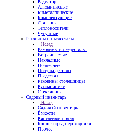
Радиаторы
Алюминиевые
Биметаллические
Комплектующие
Стальные
Теплоносители
Чугунные
Раковины и пьедесталы
Назад
Раковины и пьедесталы
Встраиваемые
Накладные
Подвесные
Полупьедесталы
Пьедесталы
Раковины-столешницы
Рукомойники
Стеклянные
Садовый инвентарь
Назад
Садовый инвентарь
Ёмкости
Капельный полив
Коннекторы, переходники
Прочее