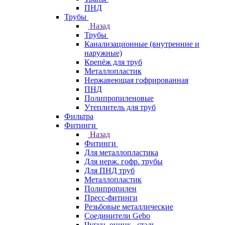
ПНД
Трубы
Назад
Трубы
Канализационные (внутренние и
наружные)
Крепёж для труб
Металлопластик
Нержавеющая гофрированная
ПНД
Полипропиленовые
Утеплитель для труб
Фильтра
Фитинги
Назад
Фитинги
Для металлопластика
Для нерж. гофр. трубы
Для ПНД труб
Металлопластик
Полипропилен
Пресс-фитинги
Резьбовые металлические
Соединители Gebo
Чугун, оцинк., сталь