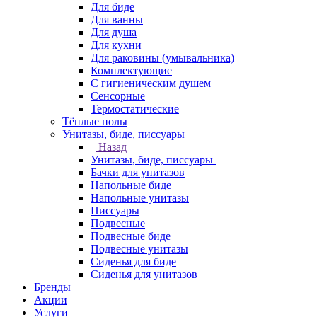
Для биде
Для ванны
Для душа
Для кухни
Для раковины (умывальника)
Комплектующие
С гигиеническим душем
Сенсорные
Термостатические
Тёплые полы
Унитазы, биде, писсуары
Назад
Унитазы, биде, писсуары
Бачки для унитазов
Напольные биде
Напольные унитазы
Писсуары
Подвесные
Подвесные биде
Подвесные унитазы
Сиденья для биде
Сиденья для унитазов
Бренды
Акции
Услуги