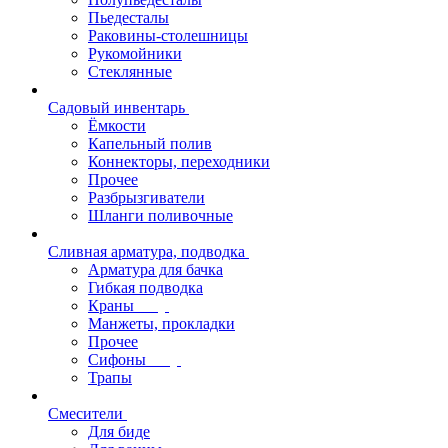
Пьедесталы
Раковины-столешницы
Рукомойники
Стеклянные
Садовый инвентарь
Ёмкости
Капельный полив
Коннекторы, переходники
Прочее
Разбрызгиватели
Шланги поливочные
Сливная арматура, подводка
Арматура для бачка
Гибкая подводка
Краны
Манжеты, прокладки
Прочее
Сифоны
Трапы
Смесители
Для биде