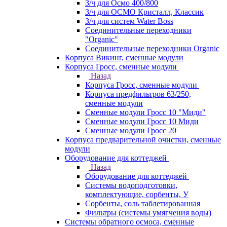
З/ч для Осмо 400/800
З/ч для ОСМО Кристалл, Классик
З/ч для систем Water Boss
Соединительные переходники
"Organic"
Соединительные переходники Organic
Корпуса Викинг, сменные модули
Корпуса Гросс, сменные модули
Назад
Корпуса Гросс, сменные модули
Корпуса предфильтров 63/250,
сменные модули
Сменные модули Гросс 10 "Миди"
Сменные модули Гросс 10 Миди
Сменные модули Гросс 20
Корпуса предварительной очистки, сменные
модули
Оборудование для коттеджей
Назад
Оборудование для коттеджей
Системы водоподготовки,
комплектующие, сорбенты, У
Сорбенты, соль таблетированная
Фильтры (системы умягчения воды)
Системы обратного осмоса, сменные