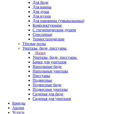
Для биде
Для ванны
Для душа
Для кухни
Для раковины (умывальника)
Комплектующие
С гигиеническим душем
Сенсорные
Термостатические
Тёплые полы
Унитазы, биде, писсуары
Назад
Унитазы, биде, писсуары
Бачки для унитазов
Напольные биде
Напольные унитазы
Писсуары
Подвесные
Подвесные биде
Подвесные унитазы
Сиденья для биде
Сиденья для унитазов
Бренды
Акции
Услуги