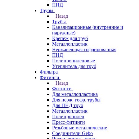
ПНД
Трубы
Назад
Трубы
Канализационные (внутренние и
наружные)
Крепёж для труб
Металлопластик
Нержавеющая гофрированная
ПНД
Полипропиленовые
Утеплитель для труб
Фильтра
Фитинги
Назад
Фитинги
Для металлопластика
Для нерж. гофр. трубы
Для ПНД труб
Металлопластик
Полипропилен
Пресс-фитинги
Резьбовые металлические
Соединители Gebo
Чугун, оцинк., сталь