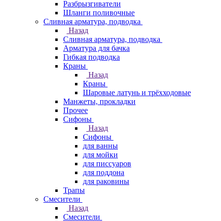
Разбрызгиватели
Шланги поливочные
Сливная арматура, подводка
Назад
Сливная арматура, подводка
Арматура для бачка
Гибкая подводка
Краны
Назад
Краны
Шаровые латунь и трёхходовые
Манжеты, прокладки
Прочее
Сифоны
Назад
Сифоны
для ванны
для мойки
для писсуаров
для поддона
для раковины
Трапы
Смесители
Назад
Смесители