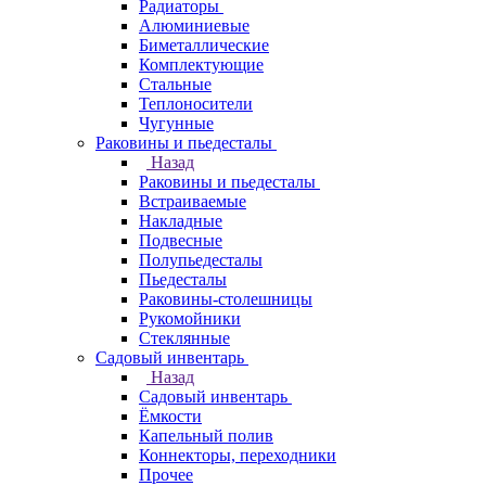
Радиаторы
Алюминиевые
Биметаллические
Комплектующие
Стальные
Теплоносители
Чугунные
Раковины и пьедесталы
Назад
Раковины и пьедесталы
Встраиваемые
Накладные
Подвесные
Полупьедесталы
Пьедесталы
Раковины-столешницы
Рукомойники
Стеклянные
Садовый инвентарь
Назад
Садовый инвентарь
Ёмкости
Капельный полив
Коннекторы, переходники
Прочее