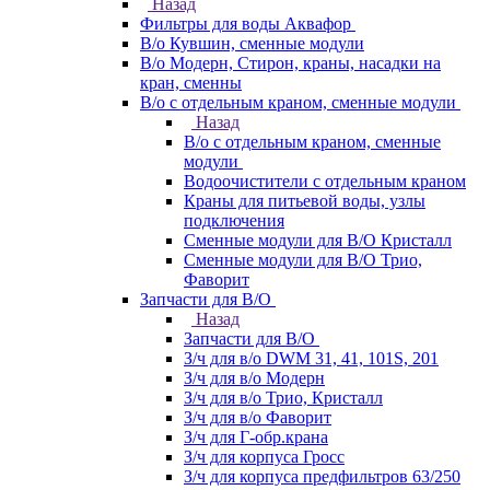
Назад
Фильтры для воды Аквафор
В/о Кувшин, сменные модули
В/о Модерн, Стирон, краны, насадки на
кран, сменны
В/о с отдельным краном, сменные модули
Назад
В/о с отдельным краном, сменные
модули
Водоочистители с отдельным краном
Краны для питьевой воды, узлы
подключения
Сменные модули для В/О Кристалл
Сменные модули для В/О Трио,
Фаворит
Запчасти для В/О
Назад
Запчасти для В/О
З/ч для в/о DWM 31, 41, 101S, 201
З/ч для в/о Модерн
З/ч для в/о Трио, Кристалл
З/ч для в/о Фаворит
З/ч для Г-обр.крана
З/ч для корпуса Гросс
З/ч для корпуса предфильтров 63/250