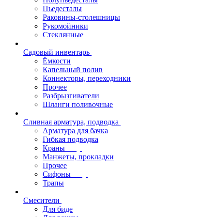
Пьедесталы
Раковины-столешницы
Рукомойники
Стеклянные
Садовый инвентарь
Ёмкости
Капельный полив
Коннекторы, переходники
Прочее
Разбрызгиватели
Шланги поливочные
Сливная арматура, подводка
Арматура для бачка
Гибкая подводка
Краны
Манжеты, прокладки
Прочее
Сифоны
Трапы
Смесители
Для биде