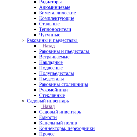
Радиаторы
Алюминиевые
Биметаллические
Комплектующие
Стальные
Теплоносители
Чугунные
Раковины и пьедесталы
Назад
Раковины и пьедесталы
Встраиваемые
Накладные
Подвесные
Полупьедесталы
Пьедесталы
Раковины-столешницы
Рукомойники
Стеклянные
Садовый инвентарь
Назад
Садовый инвентарь
Ёмкости
Капельный полив
Коннекторы, переходники
Прочее