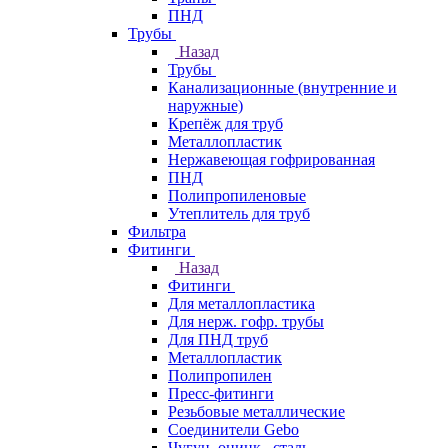
ПНД
Трубы
Назад
Трубы
Канализационные (внутренние и
наружные)
Крепёж для труб
Металлопластик
Нержавеющая гофрированная
ПНД
Полипропиленовые
Утеплитель для труб
Фильтра
Фитинги
Назад
Фитинги
Для металлопластика
Для нерж. гофр. трубы
Для ПНД труб
Металлопластик
Полипропилен
Пресс-фитинги
Резьбовые металлические
Соединители Gebo
Чугун, оцинк., сталь