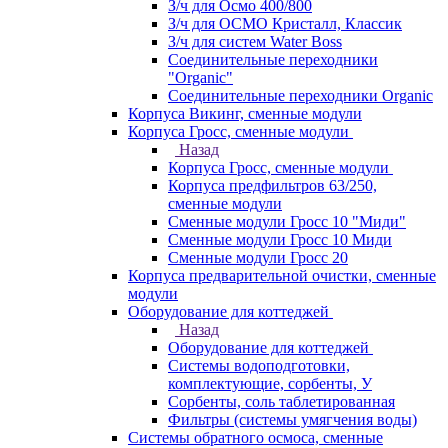
З/ч для Осмо 400/800
З/ч для ОСМО Кристалл, Классик
З/ч для систем Water Boss
Соединительные переходники
"Organic"
Соединительные переходники Organic
Корпуса Викинг, сменные модули
Корпуса Гросс, сменные модули
Назад
Корпуса Гросс, сменные модули
Корпуса предфильтров 63/250,
сменные модули
Сменные модули Гросс 10 "Миди"
Сменные модули Гросс 10 Миди
Сменные модули Гросс 20
Корпуса предварительной очистки, сменные
модули
Оборудование для коттеджей
Назад
Оборудование для коттеджей
Системы водоподготовки,
комплектующие, сорбенты, У
Сорбенты, соль таблетированная
Фильтры (системы умягчения воды)
Системы обратного осмоса, сменные