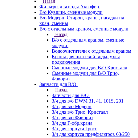
Назад
Фильтры для воды Аквафор
В/о Кувшин, сменные модули
В/о Модерн, Стирон, краны, насадки на
кран, сменны
В/о с отдельным краном, сменные модули
Назад
В/о с отдельным краном, сменные
модули
Водоочистители с отдельным краном
Краны для питьевой воды, узлы
подключения
Сменные модули для В/О Кристалл
Сменные модули для В/О Трио,
Фаворит
Запчасти для В/О
Назад
Запчасти для В/О
З/ч для в/о DWM 31, 41, 101S, 201
З/ч для в/о Модерн
З/ч для в/о Трио, Кристалл
З/ч для в/о Фаворит
З/ч для Г-обр.крана
З/ч для корпуса Гросс
З/ч для корпуса предфильтров 63/250