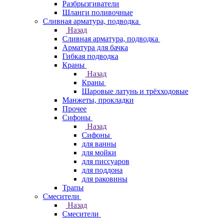
Разбрызгиватели
Шланги поливочные
Сливная арматура, подводка
Назад
Сливная арматура, подводка
Арматура для бачка
Гибкая подводка
Краны
Назад
Краны
Шаровые латунь и трёхходовые
Манжеты, прокладки
Прочее
Сифоны
Назад
Сифоны
для ванны
для мойки
для писсуаров
для поддона
для раковины
Трапы
Смесители
Назад
Смесители