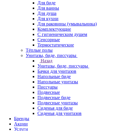
Для биде
Для ванны
Для душа
Для кухни
Для раковины (умывальника)
Комплектующие
С гигиеническим душем
Сенсорные
Термостатические
Тёплые полы
Унитазы, биде, писсуары
Назад
Унитазы, биде, писсуары
Бачки для унитазов
Напольные биде
Напольные унитазы
Писсуары
Подвесные
Подвесные биде
Подвесные унитазы
Сиденья для биде
Сиденья для унитазов
Бренды
Акции
Услуги