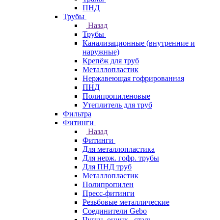
ПНД
Трубы
Назад
Трубы
Канализационные (внутренние и
наружные)
Крепёж для труб
Металлопластик
Нержавеющая гофрированная
ПНД
Полипропиленовые
Утеплитель для труб
Фильтра
Фитинги
Назад
Фитинги
Для металлопластика
Для нерж. гофр. трубы
Для ПНД труб
Металлопластик
Полипропилен
Пресс-фитинги
Резьбовые металлические
Соединители Gebo
Чугун, оцинк., сталь