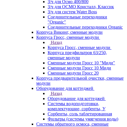
З/ч для Осмо 400/800
З/ч для ОСМО Кристалл, Классик
З/ч для систем Water Boss
Соединительные переходники
"Organic"
Соединительные переходники Organic
Корпуса Викинг, сменные модули
Корпуса Гросс, сменные модули
Назад
Корпуса Гросс, сменные модули
Корпуса предфильтров 63/250,
сменные модули
Сменные модули Гросс 10 "Миди"
Сменные модули Гросс 10 Миди
Сменные модули Гросс 20
Корпуса предварительной очистки, сменные
модули
Оборудование для коттеджей
Назад
Оборудование для коттеджей
Системы водоподготовки,
комплектующие, сорбенты, У
Сорбенты, соль таблетированная
Фильтры (системы умягчения воды)
Системы обратного осмоса, сменные