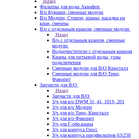
Назад
Фильтры для воды Аквафор
В/о Кувшин, сменные модули
В/о Модерн, Стирон, краны, насадки на
кран, сменны
В/о с отдельным краном, сменные модули
Назад
В/о с отдельным краном, сменные
модули
Водоочистители с отдельным краном
Краны для питьевой воды, узлы
подключения
Сменные модули для В/О Кристалл
Сменные модули для В/О Трио,
Фаворит
Запчасти для В/О
Назад
Запчасти для В/О
З/ч для в/о DWM 31, 41, 101S, 201
З/ч для в/о Модерн
З/ч для в/о Трио, Кристалл
З/ч для в/о Фаворит
З/ч для Г-обр.крана
З/ч для корпуса Гросс
З/ч для корпуса предфильтров 63/250