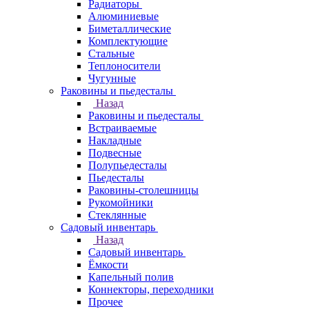
Радиаторы
Алюминиевые
Биметаллические
Комплектующие
Стальные
Теплоносители
Чугунные
Раковины и пьедесталы
Назад
Раковины и пьедесталы
Встраиваемые
Накладные
Подвесные
Полупьедесталы
Пьедесталы
Раковины-столешницы
Рукомойники
Стеклянные
Садовый инвентарь
Назад
Садовый инвентарь
Ёмкости
Капельный полив
Коннекторы, переходники
Прочее