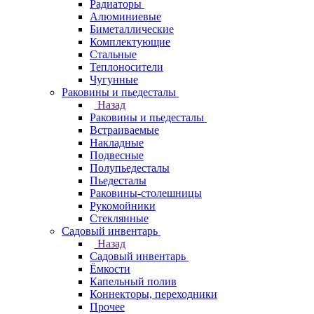
Радиаторы
Алюминиевые
Биметаллические
Комплектующие
Стальные
Теплоносители
Чугунные
Раковины и пьедесталы
Назад
Раковины и пьедесталы
Встраиваемые
Накладные
Подвесные
Полупьедесталы
Пьедесталы
Раковины-столешницы
Рукомойники
Стеклянные
Садовый инвентарь
Назад
Садовый инвентарь
Ёмкости
Капельный полив
Коннекторы, переходники
Прочее