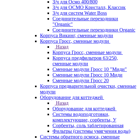
З/ч для Осмо 400/800
З/ч для ОСМО Кристалл, Классик
З/ч для систем Water Boss
Соединительные переходники
"Organic"
Соединительные переходники Organic
Корпуса Викинг, сменные модули
Корпуса Гросс, сменные модули
Назад
Корпуса Гросс, сменные модули
Корпуса предфильтров 63/250,
сменные модули
Сменные модули Гросс 10 "Миди"
Сменные модули Гросс 10 Миди
Сменные модули Гросс 20
Корпуса предварительной очистки, сменные
модули
Оборудование для коттеджей
Назад
Оборудование для коттеджей
Системы водоподготовки,
комплектующие, сорбенты, У
Сорбенты, соль таблетированная
Фильтры (системы умягчения воды)
Системы обратного осмоса, сменные