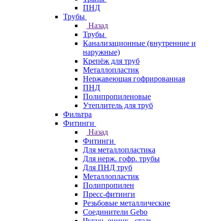
ПНД
Трубы
Назад
Трубы
Канализационные (внутренние и
наружные)
Крепёж для труб
Металлопластик
Нержавеющая гофрированная
ПНД
Полипропиленовые
Утеплитель для труб
Фильтра
Фитинги
Назад
Фитинги
Для металлопластика
Для нерж. гофр. трубы
Для ПНД труб
Металлопластик
Полипропилен
Пресс-фитинги
Резьбовые металлические
Соединители Gebo
Чугун, оцинк., сталь