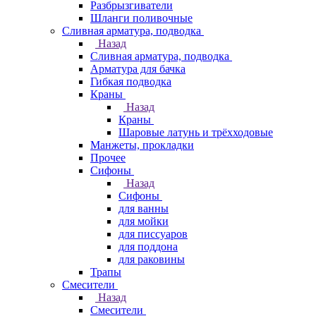
Разбрызгиватели
Шланги поливочные
Сливная арматура, подводка
Назад
Сливная арматура, подводка
Арматура для бачка
Гибкая подводка
Краны
Назад
Краны
Шаровые латунь и трёхходовые
Манжеты, прокладки
Прочее
Сифоны
Назад
Сифоны
для ванны
для мойки
для писсуаров
для поддона
для раковины
Трапы
Смесители
Назад
Смесители