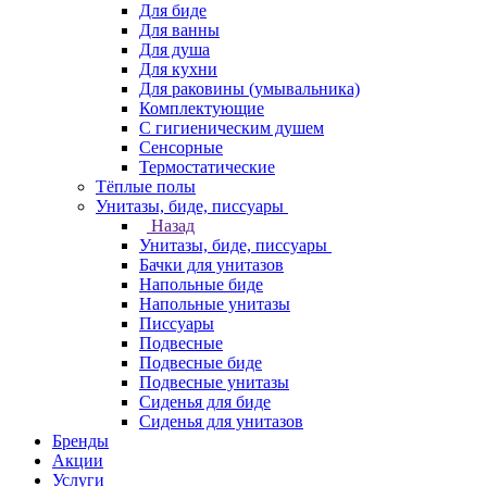
Для биде
Для ванны
Для душа
Для кухни
Для раковины (умывальника)
Комплектующие
С гигиеническим душем
Сенсорные
Термостатические
Тёплые полы
Унитазы, биде, писсуары
Назад
Унитазы, биде, писсуары
Бачки для унитазов
Напольные биде
Напольные унитазы
Писсуары
Подвесные
Подвесные биде
Подвесные унитазы
Сиденья для биде
Сиденья для унитазов
Бренды
Акции
Услуги