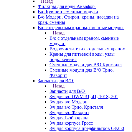
Назад
Фильтры для воды Аквафор
В/о Кувшин, сменные модули
В/о Модерн, Стирон, краны, насадки на
кран, сменны
В/о с отдельным краном, сменные модули
Назад
В/о с отдельным краном, сменные
модули
Водоочистители с отдельным краном
Краны для питьевой воды, узлы
подключения
Сменные модули для В/О Кристалл
Сменные модули для В/О Трио,
Фаворит
Запчасти для В/О
Назад
Запчасти для В/О
З/ч для в/о DWM 31, 41, 101S, 201
З/ч для в/о Модерн
З/ч для в/о Трио, Кристалл
З/ч для в/о Фаворит
З/ч для Г-обр.крана
З/ч для корпуса Гросс
З/ч для корпуса предфильтров 63/250