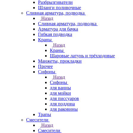
Разбрызгиватели
Шланги поливочные
Сливная арматура, подводка
Назад
Сливная арматура, подводка
Арматура для бачка
Гибкая подводка
Краны
Назад
Краны
Шаровые латунь и трёхходовые
Манжеты, прокладки
Прочее
Сифоны
Назад
Сифоны
для ванны
для мойки
для писсуаров
для поддона
для раковины
Трапы
Смесители
Назад
Смесители