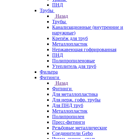
ПНД
Трубы
Назад
Трубы
Канализационные (внутренние и
наружные)
Крепёж для труб
Металлопластик
Нержавеющая гофрированная
ПНД
Полипропиленовые
Утеплитель для труб
Фильтра
Фитинги
Назад
Фитинги
Для металлопластика
Для нерж. гофр. трубы
Для ПНД труб
Металлопластик
Полипропилен
Пресс-фитинги
Резьбовые металлические
Соединители Gebo
Чугун, оцинк., сталь