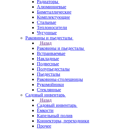
Радиаторы
Алюминиевые
Биметаллические
Комплектующие
Стальные
Теплоносители
Чугунные
Раковины и пьедесталы
Назад
Раковины и пьедесталы
Встраиваемые
Накладные
Подвесные
Полупьедесталы
Пьедесталы
Раковины-столешницы
Рукомойники
Стеклянные
Садовый инвентарь
Назад
Садовый инвентарь
Ёмкости
Капельный полив
Коннекторы, переходники
Прочее