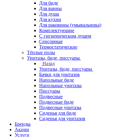
Для биде
Для ванны
Для душа
Для кухни
Для раковины (умывальника)
Комплектующие
С гигиеническим душем
Сенсорные
Термостатические
Тёплые полы
Унитазы, биде, писсуары
Назад
Унитазы, биде, писсуары
Бачки для унитазов
Напольные биде
Напольные унитазы
Писсуары
Подвесные
Подвесные биде
Подвесные унитазы
Сиденья для биде
Сиденья для унитазов
Бренды
Акции
Услуги