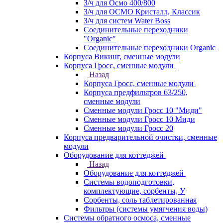
З/ч для Осмо 400/800
З/ч для ОСМО Кристалл, Классик
З/ч для систем Water Boss
Соединительные переходники
"Organic"
Соединительные переходники Organic
Корпуса Викинг, сменные модули
Корпуса Гросс, сменные модули
Назад
Корпуса Гросс, сменные модули
Корпуса предфильтров 63/250,
сменные модули
Сменные модули Гросс 10 "Миди"
Сменные модули Гросс 10 Миди
Сменные модули Гросс 20
Корпуса предварительной очистки, сменные
модули
Оборудование для коттеджей
Назад
Оборудование для коттеджей
Системы водоподготовки,
комплектующие, сорбенты, У
Сорбенты, соль таблетированная
Фильтры (системы умягчения воды)
Системы обратного осмоса, сменные