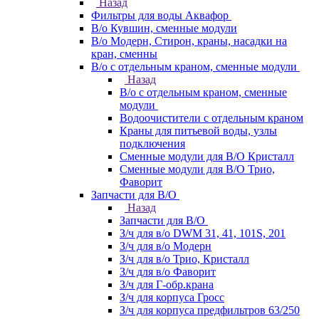
Назад
Фильтры для воды Аквафор
В/о Кувшин, сменные модули
В/о Модерн, Стирон, краны, насадки на
кран, сменны
В/о с отдельным краном, сменные модули
Назад
В/о с отдельным краном, сменные
модули
Водоочистители с отдельным краном
Краны для питьевой воды, узлы
подключения
Сменные модули для В/О Кристалл
Сменные модули для В/О Трио,
Фаворит
Запчасти для В/О
Назад
Запчасти для В/О
З/ч для в/о DWM 31, 41, 101S, 201
З/ч для в/о Модерн
З/ч для в/о Трио, Кристалл
З/ч для в/о Фаворит
З/ч для Г-обр.крана
З/ч для корпуса Гросс
З/ч для корпуса предфильтров 63/250