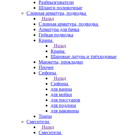
Разбрызгиватели
Шланги поливочные
Сливная арматура, подводка
Назад
Сливная арматура, подводка
Арматура для бачка
Гибкая подводка
Краны
Назад
Краны
Шаровые латунь и трёхходовые
Манжеты, прокладки
Прочее
Сифоны
Назад
Сифоны
для ванны
для мойки
для писсуаров
для поддона
для раковины
Трапы
Смесители
Назад
Смесители