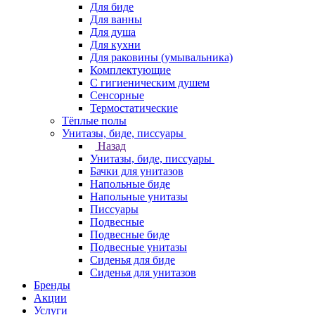
Для биде
Для ванны
Для душа
Для кухни
Для раковины (умывальника)
Комплектующие
С гигиеническим душем
Сенсорные
Термостатические
Тёплые полы
Унитазы, биде, писсуары
Назад
Унитазы, биде, писсуары
Бачки для унитазов
Напольные биде
Напольные унитазы
Писсуары
Подвесные
Подвесные биде
Подвесные унитазы
Сиденья для биде
Сиденья для унитазов
Бренды
Акции
Услуги