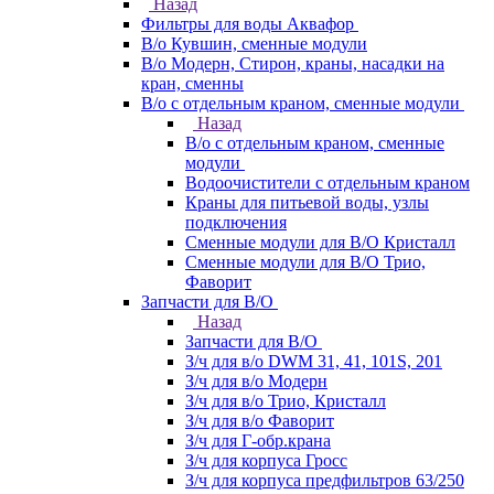
Назад
Фильтры для воды Аквафор
В/о Кувшин, сменные модули
В/о Модерн, Стирон, краны, насадки на
кран, сменны
В/о с отдельным краном, сменные модули
Назад
В/о с отдельным краном, сменные
модули
Водоочистители с отдельным краном
Краны для питьевой воды, узлы
подключения
Сменные модули для В/О Кристалл
Сменные модули для В/О Трио,
Фаворит
Запчасти для В/О
Назад
Запчасти для В/О
З/ч для в/о DWM 31, 41, 101S, 201
З/ч для в/о Модерн
З/ч для в/о Трио, Кристалл
З/ч для в/о Фаворит
З/ч для Г-обр.крана
З/ч для корпуса Гросс
З/ч для корпуса предфильтров 63/250