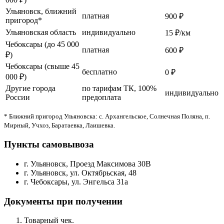
Ульяновск, ближний
платная
900 ₽
пригород*
Ульяновская область
индивидуально
15 ₽/км
Чебоксары (до 45 000
платная
600 ₽
₽)
Чебоксары (свыше 45
бесплатно
0 ₽
000 ₽)
Другие города
по тарифам ТК, 100%
индивидуально
России
предоплата
* Ближний пригород Ульяновска: с. Архангельское, Солнечная Поляна, п.
Мирный, Учхоз, Баратаевка, Лаишевка.
Пункты самовывоза
г. Ульяновск, Проезд Максимова 30В
г. Ульяновск, ул. Октябрьская, 48
г. Чебоксары, ул. Энгельса 31а
Документы при получении
Товарный чек.