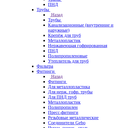
ПНД
Трубы
Назад
Трубы
Канализационные (внутренние и
наружные)
Крепёж для труб
Металлопластик
Нержавеющая гофрированная
ПНД
Полипропиленовые
Утеплитель для труб
Фильтра
Фитинги
Назад
Фитинги
Для металлопластика
Для нерж. гофр. трубы
Для ПНД труб
Металлопластик
Полипропилен
Пресс-фитинги
Резьбовые металлические
Соединители Gebo
Чугун, оцинк., сталь