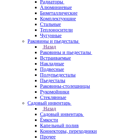
Радиаторы
Алюминиевые
Биметаллические
Комплектующие
Стальные
Теплоносители
Чугунные
Раковины и пьедесталы
Назад
Раковины и пьедесталы
Встраиваемые
Накладные
Подвесные
Полупьедесталы
Пьедесталы
Раковины-столешницы
Рукомойники
Стеклянные
Садовый инвентарь
Назад
Садовый инвентарь
Ёмкости
Капельный полив
Коннекторы, переходники
Прочее