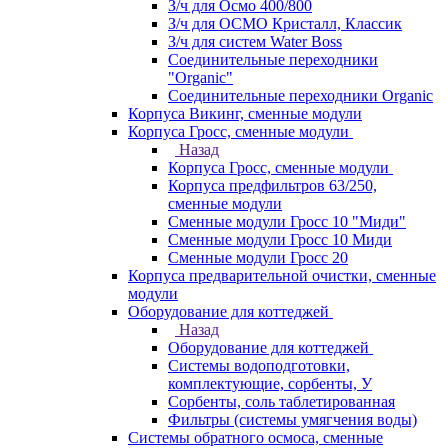
З/ч для Осмо 400/800
З/ч для ОСМО Кристалл, Классик
З/ч для систем Water Boss
Соединительные переходники
"Organic"
Соединительные переходники Organic
Корпуса Викинг, сменные модули
Корпуса Гросс, сменные модули
Назад
Корпуса Гросс, сменные модули
Корпуса предфильтров 63/250,
сменные модули
Сменные модули Гросс 10 "Миди"
Сменные модули Гросс 10 Миди
Сменные модули Гросс 20
Корпуса предварительной очистки, сменные
модули
Оборудование для коттеджей
Назад
Оборудование для коттеджей
Системы водоподготовки,
комплектующие, сорбенты, У
Сорбенты, соль таблетированная
Фильтры (системы умягчения воды)
Системы обратного осмоса, сменные