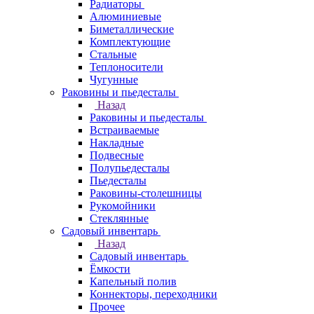
Радиаторы
Алюминиевые
Биметаллические
Комплектующие
Стальные
Теплоносители
Чугунные
Раковины и пьедесталы
Назад
Раковины и пьедесталы
Встраиваемые
Накладные
Подвесные
Полупьедесталы
Пьедесталы
Раковины-столешницы
Рукомойники
Стеклянные
Садовый инвентарь
Назад
Садовый инвентарь
Ёмкости
Капельный полив
Коннекторы, переходники
Прочее