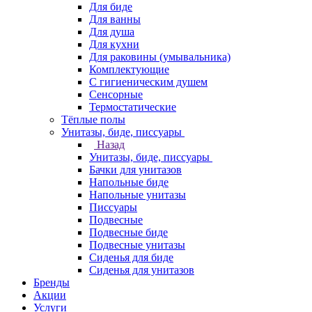
Для биде
Для ванны
Для душа
Для кухни
Для раковины (умывальника)
Комплектующие
С гигиеническим душем
Сенсорные
Термостатические
Тёплые полы
Унитазы, биде, писсуары
Назад
Унитазы, биде, писсуары
Бачки для унитазов
Напольные биде
Напольные унитазы
Писсуары
Подвесные
Подвесные биде
Подвесные унитазы
Сиденья для биде
Сиденья для унитазов
Бренды
Акции
Услуги