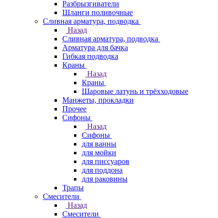
Разбрызгиватели
Шланги поливочные
Сливная арматура, подводка
Назад
Сливная арматура, подводка
Арматура для бачка
Гибкая подводка
Краны
Назад
Краны
Шаровые латунь и трёхходовые
Манжеты, прокладки
Прочее
Сифоны
Назад
Сифоны
для ванны
для мойки
для писсуаров
для поддона
для раковины
Трапы
Смесители
Назад
Смесители