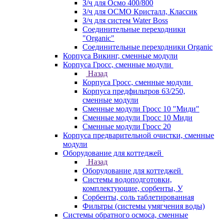
З/ч для Осмо 400/800
З/ч для ОСМО Кристалл, Классик
З/ч для систем Water Boss
Соединительные переходники
"Organic"
Соединительные переходники Organic
Корпуса Викинг, сменные модули
Корпуса Гросс, сменные модули
Назад
Корпуса Гросс, сменные модули
Корпуса предфильтров 63/250,
сменные модули
Сменные модули Гросс 10 "Миди"
Сменные модули Гросс 10 Миди
Сменные модули Гросс 20
Корпуса предварительной очистки, сменные
модули
Оборудование для коттеджей
Назад
Оборудование для коттеджей
Системы водоподготовки,
комплектующие, сорбенты, У
Сорбенты, соль таблетированная
Фильтры (системы умягчения воды)
Системы обратного осмоса, сменные