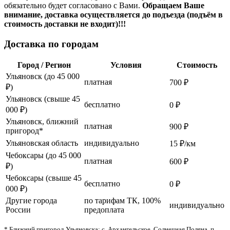
обязательно будет согласовано с Вами.
Обращаем Ваше
внимание, доставка осуществляется до подъезда (подъём в
стоимость доставки не входит)!!!
Доставка по городам
Город / Регион
Условия
Стоимость
Ульяновск (до 45 000
платная
700 ₽
₽)
Ульяновск (свыше 45
бесплатно
0 ₽
000 ₽)
Ульяновск, ближний
платная
900 ₽
пригород*
Ульяновская область
индивидуально
15 ₽/км
Чебоксары (до 45 000
платная
600 ₽
₽)
Чебоксары (свыше 45
бесплатно
0 ₽
000 ₽)
Другие города
по тарифам ТК, 100%
индивидуально
России
предоплата
* Ближний пригород Ульяновска: с. Архангельское, Солнечная Поляна, п.