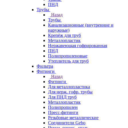
ПНД
Трубы
Назад
Трубы
Канализационные (внутренние и
наружные)
Крепёж для труб
Металлопластик
Нержавеющая гофрированная
ПНД
Полипропиленовые
Утеплитель для труб
Фильтра
Фитинги
Назад
Фитинги
Для металлопластика
Для нерж. гофр. трубы
Для ПНД труб
Металлопластик
Полипропилен
Пресс-фитинги
Резьбовые металлические
Соединители Gebo
Чугун, оцинк., сталь