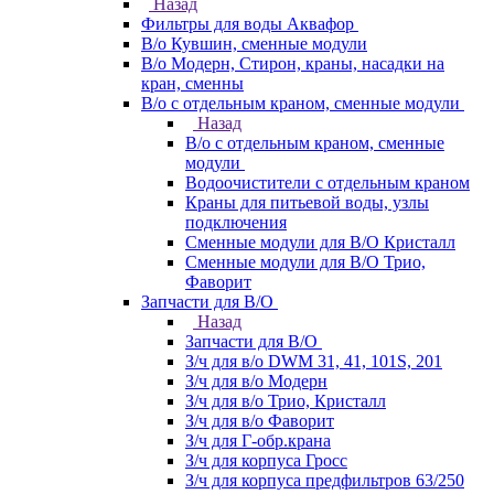
Назад
Фильтры для воды Аквафор
В/о Кувшин, сменные модули
В/о Модерн, Стирон, краны, насадки на
кран, сменны
В/о с отдельным краном, сменные модули
Назад
В/о с отдельным краном, сменные
модули
Водоочистители с отдельным краном
Краны для питьевой воды, узлы
подключения
Сменные модули для В/О Кристалл
Сменные модули для В/О Трио,
Фаворит
Запчасти для В/О
Назад
Запчасти для В/О
З/ч для в/о DWM 31, 41, 101S, 201
З/ч для в/о Модерн
З/ч для в/о Трио, Кристалл
З/ч для в/о Фаворит
З/ч для Г-обр.крана
З/ч для корпуса Гросс
З/ч для корпуса предфильтров 63/250