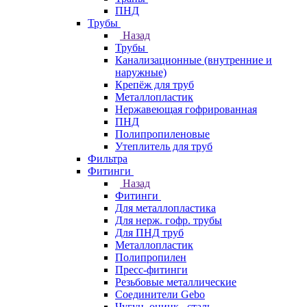
ПНД
Трубы
Назад
Трубы
Канализационные (внутренние и
наружные)
Крепёж для труб
Металлопластик
Нержавеющая гофрированная
ПНД
Полипропиленовые
Утеплитель для труб
Фильтра
Фитинги
Назад
Фитинги
Для металлопластика
Для нерж. гофр. трубы
Для ПНД труб
Металлопластик
Полипропилен
Пресс-фитинги
Резьбовые металлические
Соединители Gebo
Чугун, оцинк., сталь