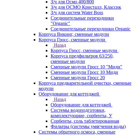
З/ч для Осмо 400/800
З/ч для ОСМО Кристалл, Классик
З/ч для систем Water Boss
Соединительные переходники
"Organic"
Соединительные переходники Organic
Корпуса Викинг, сменные модули
Корпуса Гросс, сменные модули
Назад
Корпуса Гросс, сменные модули
Корпуса предфильтров 63/250,
сменные модули
Сменные модули Гросс 10 "Миди"
Сменные модули Гросс 10 Миди
Сменные модули Гросс 20
Корпуса предварительной очистки, сменные
модули
Оборудование для коттеджей
Назад
Оборудование для коттеджей
Системы водоподготовки,
комплектующие, сорбенты, У
Сорбенты, соль таблетированная
Фильтры (системы умягчения воды)
Системы обратного осмоса, сменные