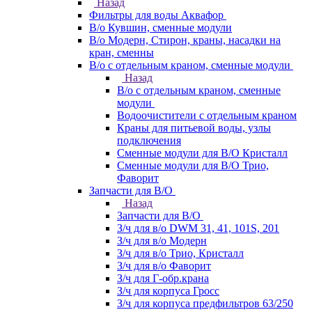
Назад
Фильтры для воды Аквафор
В/о Кувшин, сменные модули
В/о Модерн, Стирон, краны, насадки на
кран, сменны
В/о с отдельным краном, сменные модули
Назад
В/о с отдельным краном, сменные
модули
Водоочистители с отдельным краном
Краны для питьевой воды, узлы
подключения
Сменные модули для В/О Кристалл
Сменные модули для В/О Трио,
Фаворит
Запчасти для В/О
Назад
Запчасти для В/О
З/ч для в/о DWM 31, 41, 101S, 201
З/ч для в/о Модерн
З/ч для в/о Трио, Кристалл
З/ч для в/о Фаворит
З/ч для Г-обр.крана
З/ч для корпуса Гросс
З/ч для корпуса предфильтров 63/250