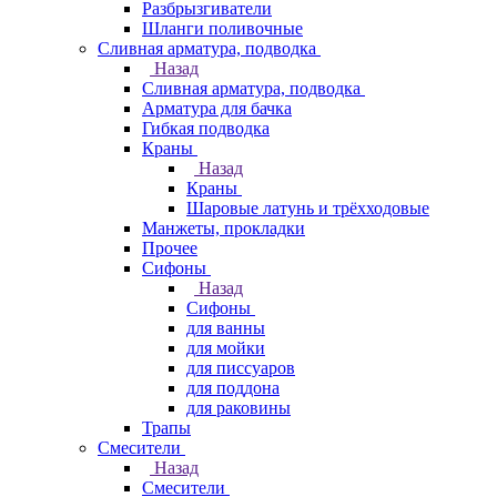
Разбрызгиватели
Шланги поливочные
Сливная арматура, подводка
Назад
Сливная арматура, подводка
Арматура для бачка
Гибкая подводка
Краны
Назад
Краны
Шаровые латунь и трёхходовые
Манжеты, прокладки
Прочее
Сифоны
Назад
Сифоны
для ванны
для мойки
для писсуаров
для поддона
для раковины
Трапы
Смесители
Назад
Смесители