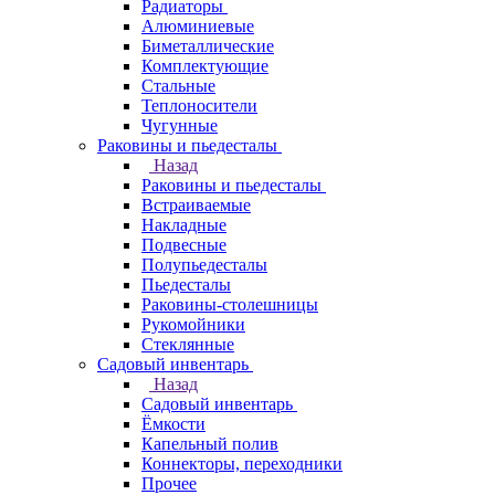
Радиаторы
Алюминиевые
Биметаллические
Комплектующие
Стальные
Теплоносители
Чугунные
Раковины и пьедесталы
Назад
Раковины и пьедесталы
Встраиваемые
Накладные
Подвесные
Полупьедесталы
Пьедесталы
Раковины-столешницы
Рукомойники
Стеклянные
Садовый инвентарь
Назад
Садовый инвентарь
Ёмкости
Капельный полив
Коннекторы, переходники
Прочее