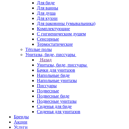
Для биде
Для ванны
Для душа
Для кухни
Для раковины (умывальника)
Комплектующие
С гигиеническим душем
Сенсорные
Термостатические
Тёплые полы
Унитазы, биде, писсуары
Назад
Унитазы, биде, писсуары
Бачки для унитазов
Напольные биде
Напольные унитазы
Писсуары
Подвесные
Подвесные биде
Подвесные унитазы
Сиденья для биде
Сиденья для унитазов
Бренды
Акции
Услуги